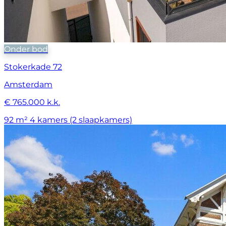
Onder bod
Stokerkade 72
Amsterdam
€ 765.000 k.k.
92 m²
4 kamers (2 slaapkamers)