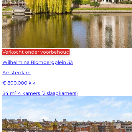
Verkocht onder voorbehoud
Wilhelmina Blombergplein 33
Amsterdam
€ 800.000 k.k.
84 m²
4 kamers (2 slaapkamers)