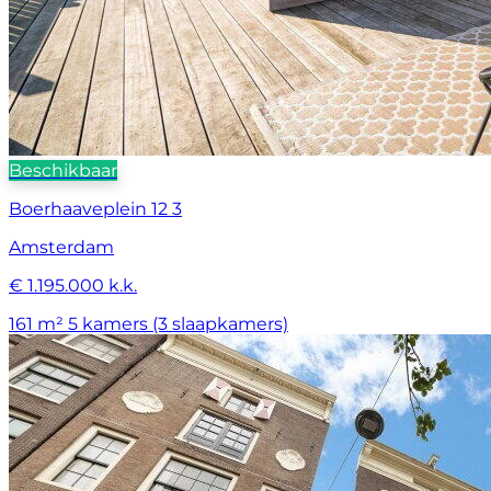
Beschikbaar
Boerhaaveplein 12 3
Amsterdam
€ 1.195.000 k.k.
161 m²
5 kamers (3 slaapkamers)