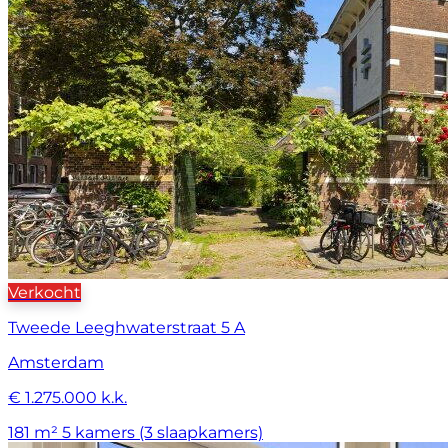
Verkocht
Tweede Leeghwaterstraat 5 A
Amsterdam
€ 1.275.000 k.k.
181 m²
5 kamers (3 slaapkamers)