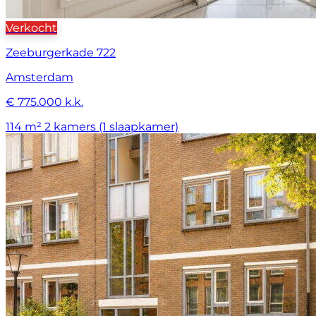
Verkocht
Zeeburgerkade 722
Amsterdam
€ 775.000 k.k.
114 m²
2 kamers (1 slaapkamer)