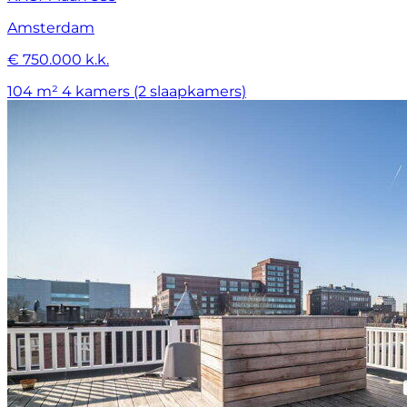
Amsterdam
€ 750.000 k.k.
104 m²
4 kamers (2 slaapkamers)