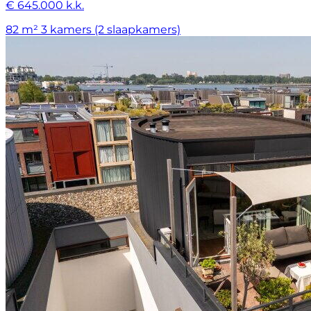
€ 645.000 k.k.
82 m²
3 kamers (2 slaapkamers)