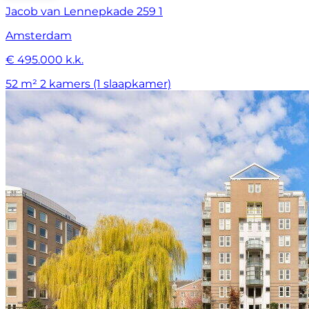
Jacob van Lennepkade 259 1
Amsterdam
€ 495.000 k.k.
52 m²
2 kamers (1 slaapkamer)