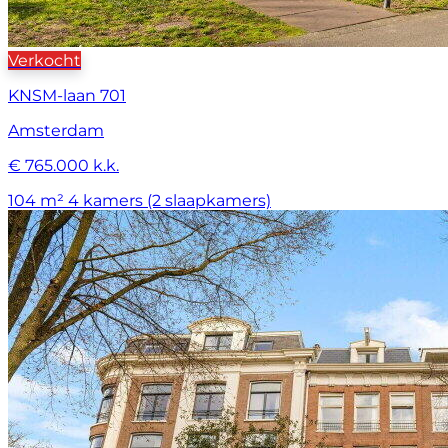
Verkocht
KNSM-laan 701
Amsterdam
€ 765.000 k.k.
104 m²
4 kamers (2 slaapkamers)