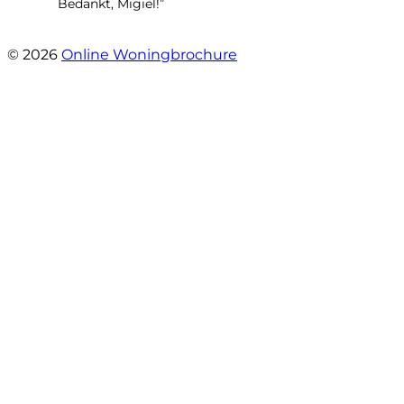
Bedankt, Migiel!”
- Oudezijds Voorburgwal 318 H
© 2026
Online Woningbrochure