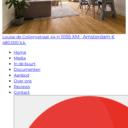
1055 XM · Amsterdam
Louise de Colignystraat 44 H
€
480.000 k.k.
Home
Media
In de buurt
Documenten
Aanbod
Over ons
Reviews
Contact