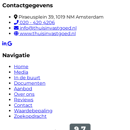
Contactgegevens
Piraeusplein 39, 1019 NM Amsterdam
020 - 420 4206
info@thuisinvastgoed.nl
www.thuisinvastgoed.nl
Navigatie
Home
Media
In de buurt
Documenten
Aanbod
Over ons
Reviews
Contact
Waardebepaling
Zoekopdracht